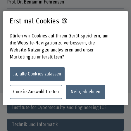
Prof. Dr. Benjamin Fehrensen
Projektmitarbeitende
Erst mal Cookies 🍪
Dr. Alain Hiltgen | Projekt Co-Leitung UBS
Partner
Dürfen wir Cookies auf Ihrem Gerät speichern, um
UBS Business Solutions AG
die Website-Navigation zu verbessern, die
AdNovum Informatik AG
Website-Nutzung zu analysieren und unser
Swiss Association for SWIFT & Financial Standards
(SASFS)
Marketing zu unterstützen?
Schlüsselwörter
Ja, alle Cookies zulassen
Android Protected Confirmation, Trusted User Interface,
Trusted Execution Environment
Cookie-Auswahl treffen
Nein, ablehnen
Institute for Cybersecurity and Engineering ICE
Technik und Informatik