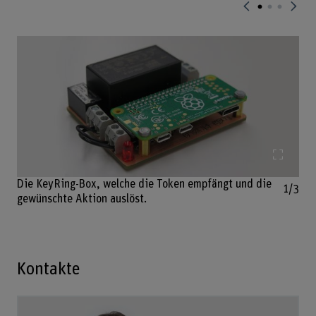
Bild v
Die KeyRing-Box, welche die Token empfängt und die
1/3
gewünschte Aktion auslöst.
Kontakte