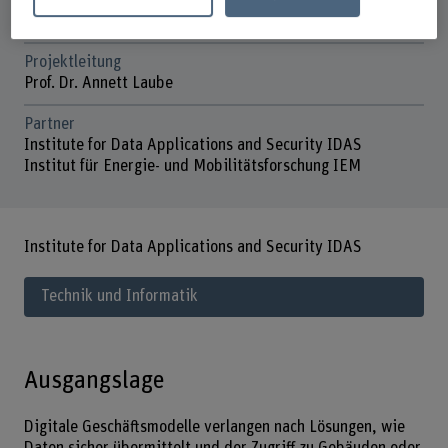
Laufzeit (geplant)
01.09.2018 - 31.12.2021
Projektleitung
Prof. Dr. Annett Laube
Partner
Institute for Data Applications and Security IDAS
Institut für Energie- und Mobilitätsforschung IEM
Institute for Data Applications and Security IDAS
Technik und Informatik
Ausgangslage
Digitale Geschäftsmodelle verlangen nach Lösungen, wie