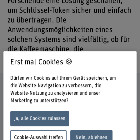
Forschende eine Lösung geschaffen,
um Schlüssel-Token sicher und einfach
zu übertragen. Die
Anwendungsmöglichkeiten eines
solchen Systems sind vielfältig, ob für
die Kaffeemaschine, die
Ferienwohnung oder die Ladesäule.
Erst mal Cookies 🍪
Dürfen wir Cookies auf Ihrem Gerät speichern, um
Steckbrief
die Website-Navigation zu verbessern, die
Website-Nutzung zu analysieren und unser
Marketing zu unterstützen?
Institut(e)
Institute for Data Applications and Security IDAS
Ja, alle Cookies zulassen
Forschungseinheit(en)
Digital Society
Cookie-Auswahl treffen
Nein, ablehnen