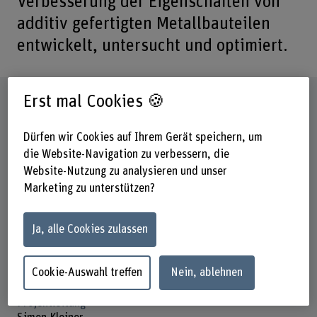
Verbesserung der Eigenschaften von
additiv gefertigten Metallbauteilen
entwickelt, untersucht und optimiert.
Steckbrief
Erst mal Cookies 🍪
Dürfen wir Cookies auf Ihrem Gerät speichern, um
Institut(e)
die Website-Navigation zu verbessern, die
Institute for Surface Applied Laser, Phototonics and
Surface Technologies (ALPS)
Website-Nutzung zu analysieren und unser
Marketing zu unterstützen?
Forschungseinheit(en)
Institute for Applied Laser, Photonics and Surface
Ja, alle Cookies zulassen
Technologies ALPS
Laufzeit (geplant)
Cookie-Auswahl treffen
Nein, ablehnen
01.01.2018 - 31.12.2019
Projektleitung