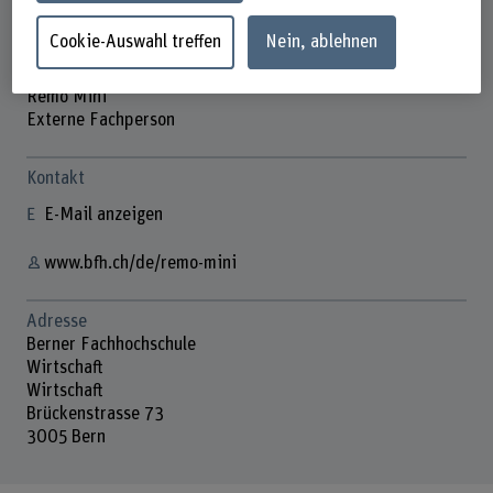
Cookie-Auswahl treffen
Nein, ablehnen
Remo Mini
Externe Fachperson
Kontakt
E-Mail anzeigen
www.bfh.ch/de/remo-mini
Adresse
Berner Fachhochschule
Wirtschaft
Wirtschaft
Brückenstrasse 73
3005 Bern