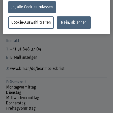
Ja, alle Cookies zulassen
Beatrice Zobrist
Cookie-Auswahl treffen
Nein, ablehnen
Mitarbeiterin Studierendenadministration
Kontakt
+41 31 848 37 04
E-Mail anzeigen
www.bfh.ch/de/beatrice-zobrist
Präsenzzeit
Montagvormittag
Dienstag
Mittwochvormittag
Donnerstag
Freitagvormittag