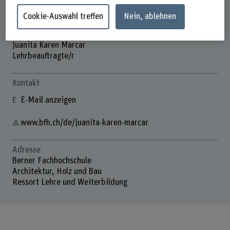
Cookie-Auswahl treffen
Nein, ablehnen
Juanita Karen Marcar
Lehrbeauftragte/r
Kontakt
E-Mail anzeigen
www.bfh.ch/de/juanita-karen-marcar
Adresse
Berner Fachhochschule
Architektur, Holz und Bau
Ressort Lehre und Weiterbildung