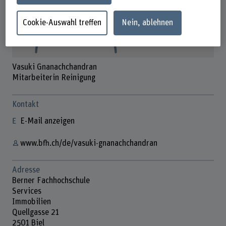
Cookie-Auswahl treffen
Nein, ablehnen
Vasuki Gnanachchandran
Mitarbeiterin Reinigung
Kontakt
E-Mail anzeigen
www.bfh.ch/de/vasuki-gnanachchandran
Adresse
Berner Fachhochschule
Services
Immobilien
Quellgasse 21
2501 Biel