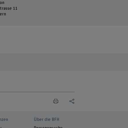
ion
strasse 11
ern
nzen
Über die BFH