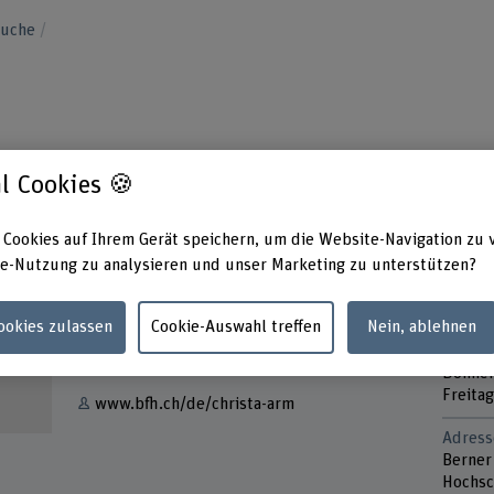
suche
l Cookies 🍪
 Cookies auf Ihrem Gerät speichern, um die Website-Navigation zu 
e-Nutzung zu analysieren und unser Marketing zu unterstützen?
Kontakt
Präsen
Monta
+41 31 848 63 82
Cookies zulassen
Cookie-Auswahl treffen
Nein, ablehnen
Dienst
Mittwo
E-Mail anzeigen
Donner
Freitag
www.bfh.ch/de/christa-arm
Adress
Berner
Hochsc