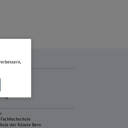
verbessern,
zzeit
g
ag
ch
stag
e
 Fachhochschule
hule der Künste Bern