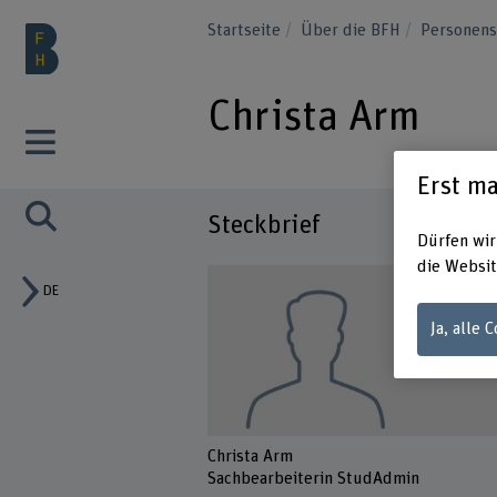
Startseite
Über die BFH
Personen
Christa Arm
Erst ma
Steckbrief
Dürfen wir
die Websit
DE
Ja, alle 
Christa Arm
Sachbearbeiterin StudAdmin