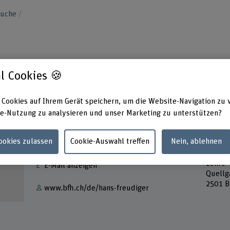
suche
l Cookies 🍪
 Cookies auf Ihrem Gerät speichern, um die Website-Navigation zu 
e-Nutzung zu analysieren und unser Marketing zu unterstützen?
Kontakt
Adress
Cookies zulassen
Cookie-Auswahl treffen
Nein, ablehnen
Berner
+41 32 321 63 53
Techni
Lehre
E-Mail anzeigen
Quellg
2501 B
www.bfh.ch/de/hans-freudiger