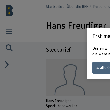
Startseite
Über die BFH
Personen
Hans Freudiger
Erst ma
Dürfen wir
Steckbrief
die Websit
DE
Ja, alle 
Hans Freudiger
Spezialhandwerker