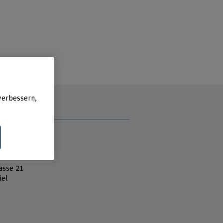
verbessern,
e
 Fachhochschule
k und Informatik
asse 21
iel