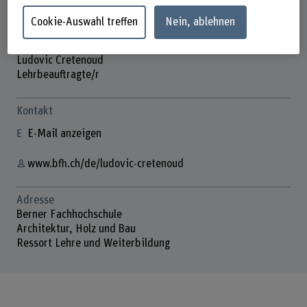
Cookie-Auswahl treffen
Nein, ablehnen
Ludovic Cretenoud
Lehrbeauftragte/r
Kontakt
E-Mail anzeigen
www.bfh.ch/de/ludovic-cretenoud
Adresse
Berner Fachhochschule
Architektur, Holz und Bau
Ressort Lehre und Weiterbildung