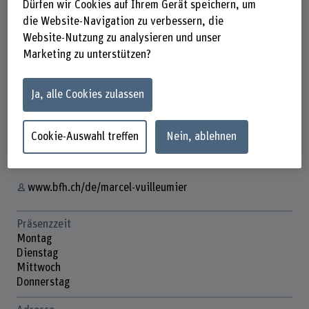
Dürfen wir Cookies auf Ihrem Gerät speichern, um
die Website-Navigation zu verbessern, die
Website-Nutzung zu analysieren und unser
Marketing zu unterstützen?
Marcel Vuilleumier
Finanzcontroller
Ja, alle Cookies zulassen
Kontakt
+41 31 848 44 83
Cookie-Auswahl treffen
Nein, ablehnen
E-Mail anzeigen
www.bfh.ch/de/marcel-vuilleumier
Präsenzzeit
Montag
Dienstag
Mittwoch
Donnerstag