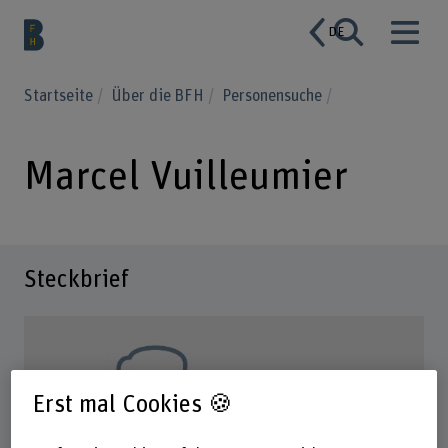
DE
Startseite
Über die BFH
Personensuche
Marcel Vuilleumier
Steckbrief
Erst mal Cookies 🍪