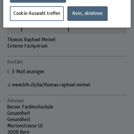
Cookie-Auswahl treffen
Nein, ablehnen
Thomas Raphael Meinel
Externe Fachperson
Kontakt
E-Mail anzeigen
www.bfh.ch/de/thomas-raphael-meinel
Adresse
Berner Fachhochschule
Gesundheit
Gesundheit
Murtenstrasse 10
3008 Bern