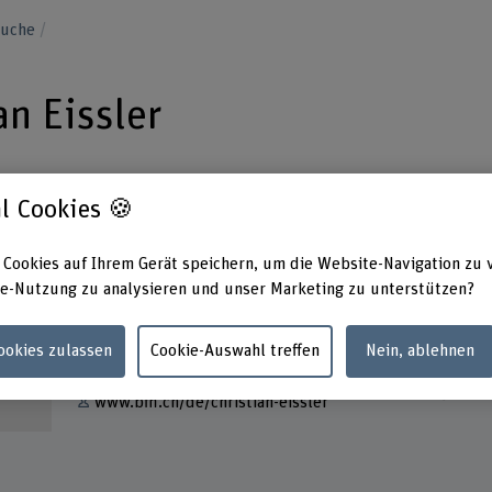
suche
an Eissler
l Cookies 🍪
 Cookies auf Ihrem Gerät speichern, um die Website-Navigation zu 
Kontakt
Adress
e-Nutzung zu analysieren und unser Marketing zu unterstützen?
Berner
+41 31 848 47 24
Gesund
Fachbe
Cookies zulassen
Cookie-Auswahl treffen
Nein, ablehnen
E-Mail anzeigen
Stadtb
3012 B
www.bfh.ch/de/christian-eissler