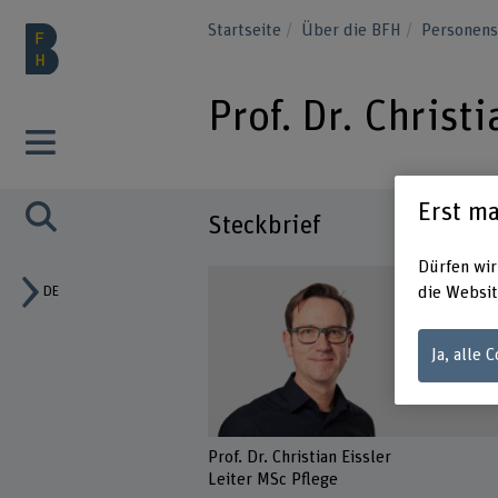
Startseite
Über die BFH
Personen
Prof. Dr. Christi
Erst ma
Steckbrief
Dürfen wir
DE
die Websit
Ja, alle 
Prof. Dr. Christian Eissler
Leiter MSc Pflege