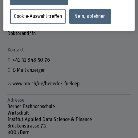
Cookie-Auswahl treffen
Nein, ablehnen
Benedek Fülöp
Doktorand*in
Kontakt
+41 31 848 50 76
E-Mail anzeigen
www.bfh.ch/de/benedek-fueloep
Adresse
Berner Fachhochschule
Wirtschaft
Institut Applied Data Science & Finance
Brückenstrasse 73
3005 Bern