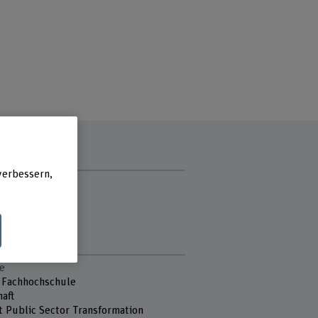
verbessern,
zzeit
g
ag
ch
e
 Fachhochschule
aft
t Public Sector Transformation