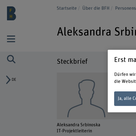
Startseite
Über die BFH
Personen
Aleksandra Srb
Erst ma
Steckbrief
Dürfen wir
DE
die Websit
Ja, alle 
Aleksandra Srbinoska
IT-Projektleiterin