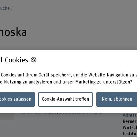
suche
inoska
l Cookies 🍪
 Cookies auf Ihrem Gerät speichern, um die Website-Navigation zu 
Kontakt
Präsen
e-Nutzung zu analysieren und unser Marketing zu unterstützen?
Monta
+41 31 848 38 49
Dienst
Mittwo
E-Mail anzeigen
Cookies zulassen
Cookie-Auswahl treffen
Nein, ablehnen
Freitag
www.bfh.ch/de/aleksandra-srbinoska
Adress
Berner
Wirtsch
Institu