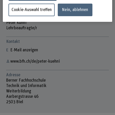
Cookie-Auswahl treffen
Nein, ablehnen
Peter Kühni
Lehrbeauftragte/r
Kontakt
E-Mail anzeigen
www.bfh.ch/de/peter-kuehni
Adresse
Berner Fachhochschule
Technik und Informatik
Weiterbildung
Aarbergstrasse 46
2503 Biel