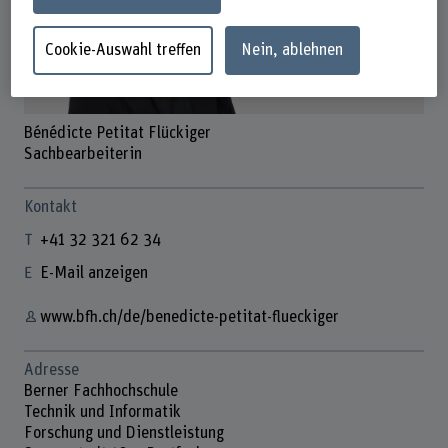
Cookie-Auswahl treffen
Nein, ablehnen
Bénédicte Petitat Flückiger
Sachbearbeiterin
Kontakt
+41 32 321 62 34
E-Mail anzeigen
www.bfh.ch/de/benedicte-petitat-flueckiger
Adresse
Berner Fachhochschule
Technik und Informatik
Forschung und Dienstleistung