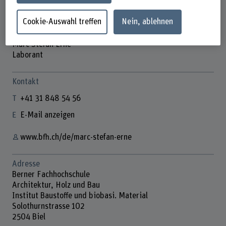
Cookie-Auswahl treffen
Nein, ablehnen
Marc Stefan Erne
Laborant
Kontakt
+41 31 848 54 56
E-Mail anzeigen
www.bfh.ch/de/marc-stefan-erne
Adresse
Berner Fachhochschule
Architektur, Holz und Bau
Institut Baustoffe und biobasi. Material
Solothurnstrasse 102
2504 Biel