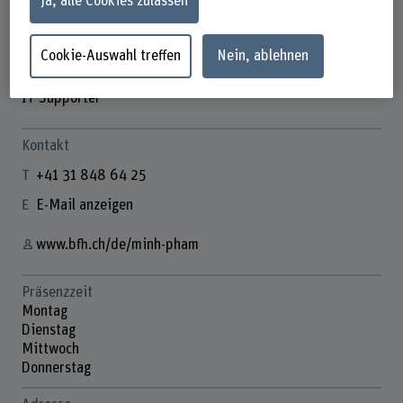
Ja, alle Cookies zulassen
Cookie-Auswahl treffen
Nein, ablehnen
Minh Pham
IT Supporter
Kontakt
+41 31 848 64 25
E-Mail anzeigen
www.bfh.ch/de/minh-pham
Präsenzzeit
Montag
Dienstag
Mittwoch
Donnerstag