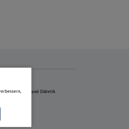
e
 Fachhochschule
heit
verbessern,
reich Ernährung und Diätetik
hubelweg 11
ern