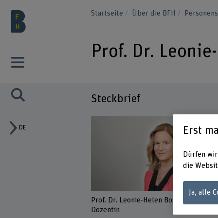
Startseite
Über die BFH
Personen
Prof. Dr. Leonie
Steckbrief
DE
Erst ma
Dürfen wir
die Websit
Ja, alle 
Prof. Dr. Leonie-Helen Bogl
Dozentin