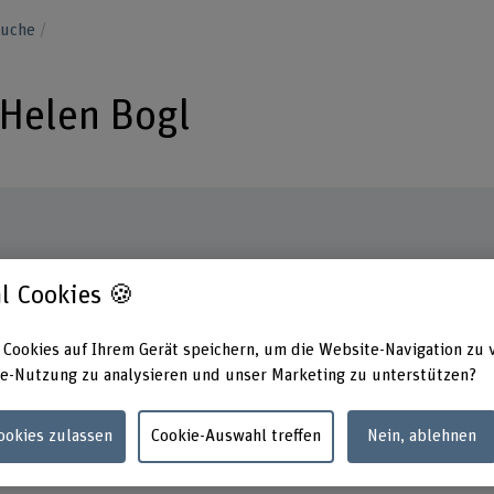
suche
-Helen Bogl
Kontakt
Adress
l Cookies 🍪
Berner
+41 31 848 47 12
Gesund
 Cookies auf Ihrem Gerät speichern, um die Website-Navigation zu 
Fachbe
E-Mail anzeigen
Finken
e-Nutzung zu analysieren und unser Marketing zu unterstützen?
3012 B
www.bfh.ch/de/leonie-helen-bogl
Cookies zulassen
Cookie-Auswahl treffen
Nein, ablehnen