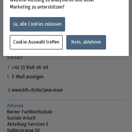
Website-Nutzung zu analysieren und unser
Marketing zu unterstützen?
Ja, alle Cookies zulassen
Jana Moor
Administrative Mitarbeiterin
Cookie-Auswahl treffen
Nein, ablehnen
Kontakt
+41 31 848 46 49
E-Mail anzeigen
www.bfh.ch/de/jana-moor
Adresse
Berner Fachhochschule
Soziale Arbeit
Abteilung Services S
Hallerstrasse 10