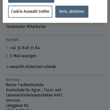
Cookie-Auswahl treffen
Nein, ablehnen
Toni Schwab
Technischer Mitarbeiter
Kontakt
+41 31 848 35 84
E-Mail anzeigen
www.bfh.ch/de/toni-schwab
Adresse
Berner Fachhochschule
Hochschule für Agrar-, Forst- und
Lebensmittelwissenschaften HAFL
Services
Länggasse 85