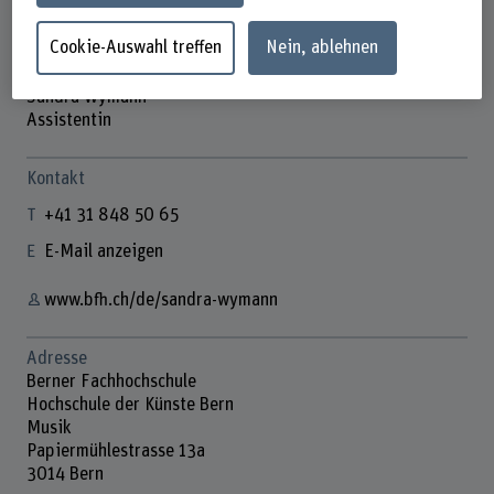
Cookie-Auswahl treffen
Nein, ablehnen
Sandra Wymann
Assistentin
Kontakt
+41 31 848 50 65
E-Mail anzeigen
www.bfh.ch/de/sandra-wymann
Adresse
Berner Fachhochschule
Hochschule der Künste Bern
Musik
Papiermühlestrasse 13a
3014 Bern