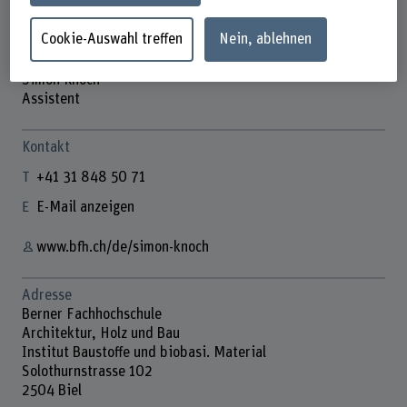
Cookie-Auswahl treffen
Nein, ablehnen
Simon Knoch
Assistent
Kontakt
+41 31 848 50 71
E-Mail anzeigen
www.bfh.ch/de/simon-knoch
Adresse
Berner Fachhochschule
Architektur, Holz und Bau
Institut Baustoffe und biobasi. Material
Solothurnstrasse 102
2504 Biel