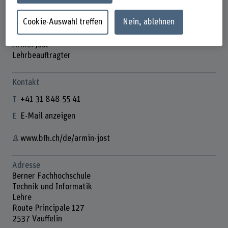
Cookie-Auswahl treffen
Nein, ablehnen
Armin Jost
Lehrbeauftragter
Kontakt
+41 31 848 55 41
E-Mail anzeigen
www.bfh.ch/de/armin-jost
Adresse
Berner Fachhochschule
Technik und Informatik
Lehre
Route Principale 127
2537 Vauffelin