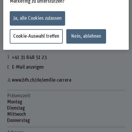
Marketing zu unterstützen?
Ja, alle Cookies zulassen
Emilie Carrera
Wissenschaftliche Mitarbeiterin
Cookie-Auswahl treffen
Nein, ablehnen
Kontakt
+41 31 848 51 23
E-Mail anzeigen
www.bfh.ch/de/emilie-carrera
Präsenzzeit
Montag
Dienstag
Mittwoch
Donnerstag