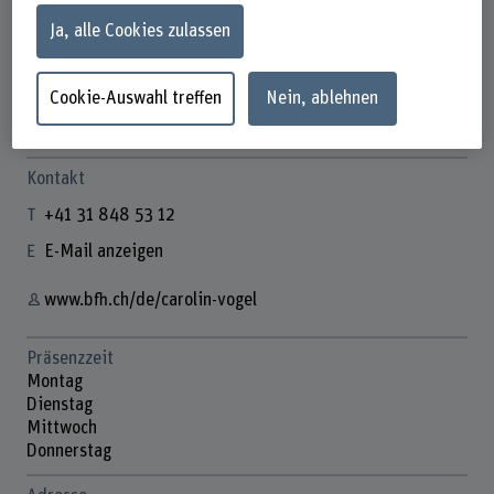
Ja, alle Cookies zulassen
Carolin Vogel
Cookie-Auswahl treffen
Nein, ablehnen
Assistentin
Kontakt
+41 31 848 53 12
E-Mail anzeigen
www.bfh.ch/de/carolin-vogel
Präsenzzeit
Montag
Dienstag
Mittwoch
Donnerstag