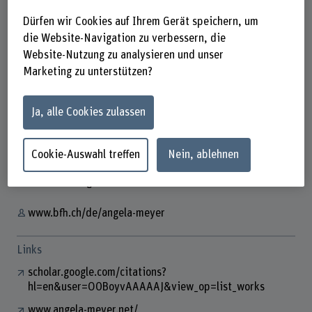
Dürfen wir Cookies auf Ihrem Gerät speichern, um
die Website-Navigation zu verbessern, die
Website-Nutzung zu analysieren und unser
Prof. Dr. Angela Meyer
Marketing zu unterstützen?
Dozentin
Ja, alle Cookies zulassen
Kontakt
Cookie-Auswahl treffen
Nein, ablehnen
+41 32 321 64 69
E-Mail anzeigen
www.bfh.ch/de/angela-meyer
Links
scholar.google.com/citations?
hl=en&user=O0BoyvAAAAAJ&view_op=list_works
www.angela-meyer.net/