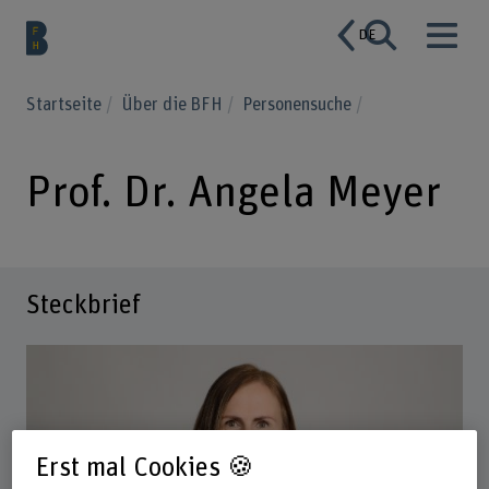
DE
Startseite
Über die BFH
Personensuche
Prof. Dr. Angela Meyer
Steckbrief
Erst mal Cookies 🍪