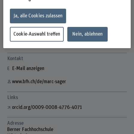
Ja, alle Cookies zulassen
Dr. Marc Sager
Externe Fachperson
Cookie-Auswahl treffen
Nein, ablehnen
Kontakt
E-Mail anzeigen
www.bfh.ch/de/marc-sager
Links
orcid.org/0009-0008-4776-4071
Adresse
Berner Fachhochschule