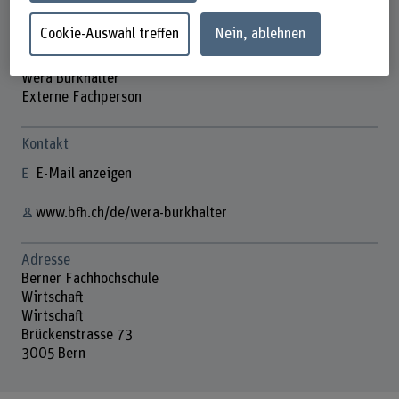
Cookie-Auswahl treffen
Nein, ablehnen
Wera Burkhalter
Externe Fachperson
Kontakt
E-Mail anzeigen
www.bfh.ch/de/wera-burkhalter
Adresse
Berner Fachhochschule
Wirtschaft
Wirtschaft
Brückenstrasse 73
3005 Bern