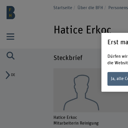
Startseite
Über die BFH
Personen
Hatice Erkoc
Erst ma
Dürfen wir
Steckbrief
die Websit
DE
Ja, alle 
Hatice Erkoc
Mitarbeiterin Reinigung