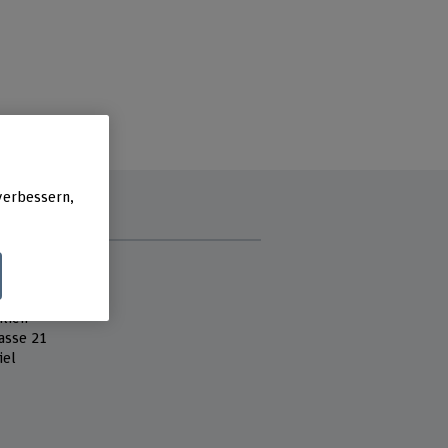
verbessern,
e
 Fachhochschule
es
lien
asse 21
iel