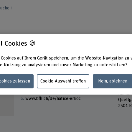
suche
l Cookies 🍪
 Cookies auf Ihrem Gerät speichern, um die Website-Navigation zu 
e-Nutzung zu analysieren und unser Marketing zu unterstützen?
Kontakt
Adress
Cookies zulassen
Cookie-Auswahl treffen
Nein, ablehnen
Berner
E-Mail anzeigen
Servic
Immobi
www.bfh.ch/de/hatice-erkoc
Quellg
2501 B