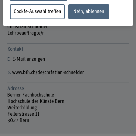
Cookie-Auswahl treffen
Nein, ablehnen
Christian Schneider
Lehrbeauftragte/r
Kontakt
E-Mail anzeigen
www.bfh.ch/de/christian-schneider
Adresse
Berner Fachhochschule
Hochschule der Künste Bern
Weiterbildung
Fellerstrasse 11
3027 Bern