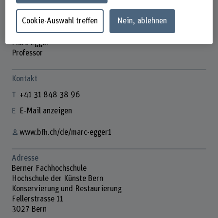
Cookie-Auswahl treffen
Nein, ablehnen
Marc Egger
Professor
Kontakt
+41 31 848 38 96
E-Mail anzeigen
www.bfh.ch/de/marc-egger1
Adresse
Berner Fachhochschule
Hochschule der Künste Bern
Konservierung und Restaurierung
Fellerstrasse 11
3027 Bern