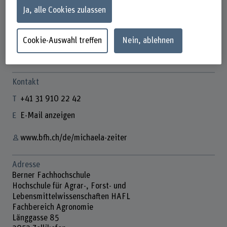
Ja, alle Cookies zulassen
Cookie-Auswahl treffen
Nein, ablehnen
Dr. Michaela Zeiter
Wissenschaftliche Mitarbeiterin
Kontakt
+41 31 910 22 42
E-Mail anzeigen
www.bfh.ch/de/michaela-zeiter
Adresse
Berner Fachhochschule
Hochschule für Agrar-, Forst- und
Lebensmittelwissenschaften HAFL
Fachbereich Agronomie
Länggasse 85