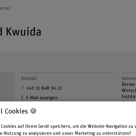
suche
rd Kwuida
Kontakt
Adress
Berner
+41 31 848 34 21
Wirtsch
Instit
E-Mail anzeigen
Brücke
3005 B
l Cookies 🍪
www.bfh.ch/de/leonard-kwuida
 Cookies auf Ihrem Gerät speichern, um die Website-Navigation zu 
Links
e-Nutzung zu analysieren und unser Marketing zu unterstützen?