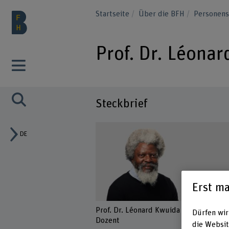
Startseite
Über die BFH
Personen
Prof. Dr. Léona
Steckbrief
DE
Erst ma
Prof. Dr. Léonard Kwuida
Dürfen wir
Dozent
die Websit