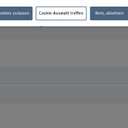
sites.google.com/view/kwuida/home
scholar.google.com/citations?
Cookies zulassen
Cookie-Auswahl treffen
Nein, ablehnen
user=nO1I3s0AAAAJ&hl=en
orcid.org/0000-0002-9811-0747