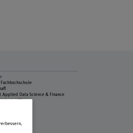
e
 Fachhochschule
aft
ut Applied Data Science & Finance
nstrasse 73
ern
verbessern,