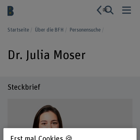
DE
Startseite
Über die BFH
Personensuche
Dr. Julia Moser
Steckbrief
Erst mal Cookies 🍪