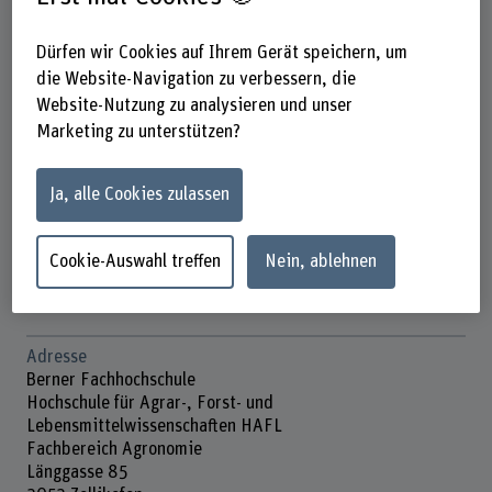
Dürfen wir Cookies auf Ihrem Gerät speichern, um
die Website-Navigation zu verbessern, die
Dr. Julia Moser
Website-Nutzung zu analysieren und unser
Wiss. Mitarbeiterin/Projektleiterin
Marketing zu unterstützen?
Kontakt
Ja, alle Cookies zulassen
+41 31 910 21 75
E-Mail anzeigen
Cookie-Auswahl treffen
Nein, ablehnen
www.bfh.ch/de/julia-moser
Adresse
Berner Fachhochschule
Hochschule für Agrar-, Forst- und
Lebensmittelwissenschaften HAFL
Fachbereich Agronomie
Länggasse 85