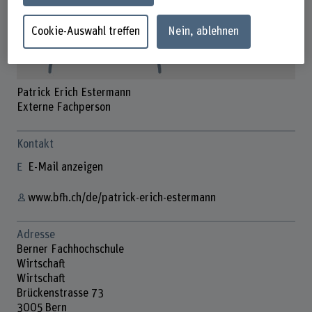
Cookie-Auswahl treffen
Nein, ablehnen
Patrick Erich Estermann
Externe Fachperson
Kontakt
E-Mail anzeigen
www.bfh.ch/de/patrick-erich-estermann
Adresse
Berner Fachhochschule
Wirtschaft
Wirtschaft
Brückenstrasse 73
3005 Bern