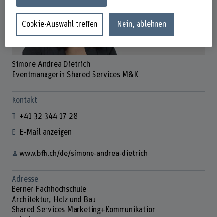
Cookie-Auswahl treffen
Nein, ablehnen
Simone Andrea Dietrich
Eventmanagerin Shared Services M&K
Kontakt
+41 32 344 17 28
E-Mail anzeigen
www.bfh.ch/de/simone-andrea-dietrich
Adresse
Berner Fachhochschule
Architektur, Holz und Bau
Shared Services Marketing+Kommunikation