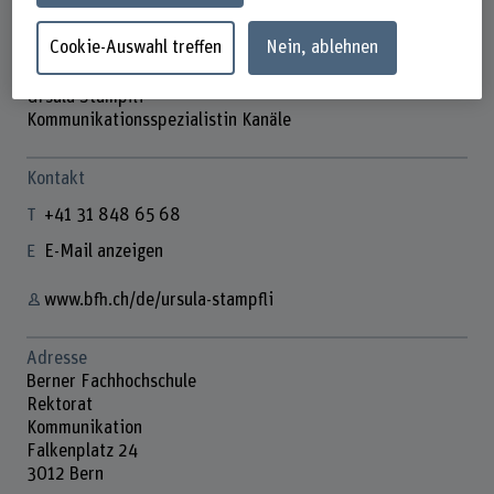
Cookie-Auswahl treffen
Nein, ablehnen
Ursula Stampfli
Kommunikationsspezialistin Kanäle
Kontakt
+41 31 848 65 68
E-Mail anzeigen
www.bfh.ch/de/ursula-stampfli
Adresse
Berner Fachhochschule
Rektorat
Kommunikation
Falkenplatz 24
3012 Bern