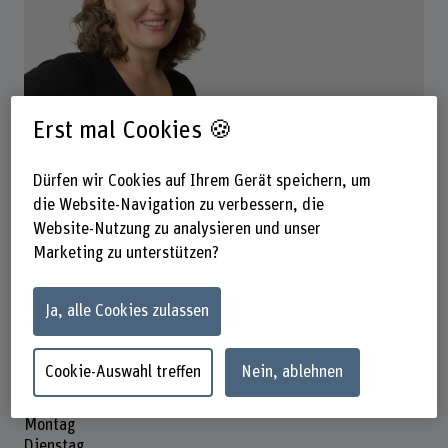
Erst mal Cookies 🍪
Nancy Bourgeois Luethi
Dozentin Int. Livestock Systems
Dürfen wir Cookies auf Ihrem Gerät speichern, um
die Website-Navigation zu verbessern, die
Website-Nutzung zu analysieren und unser
Kontakt
Marketing zu unterstützen?
+41 31 910 21 05
E-Mail anzeigen
Ja, alle Cookies zulassen
www.bfh.ch/de/nancy-bourgeois-luethi
Cookie-Auswahl treffen
Nein, ablehnen
Präsenzzeit
Montag
Dienstag