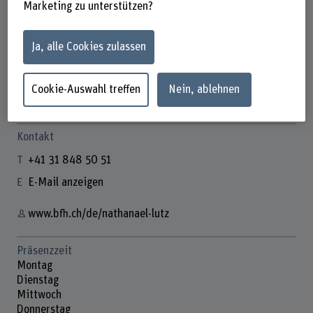
Marketing zu unterstützen?
Ja, alle Cookies zulassen
Dr. Nathanael Lutz
Dozent
Cookie-Auswahl treffen
Nein, ablehnen
Kontakt
+41 31 848 50 51
E-Mail anzeigen
www.bfh.ch/de/nathanael-lutz
Präsenzzeit
Montag
Dienstag
Mittwoch
Donnerstag