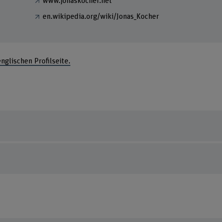
www.jonaskocher.net
en.wikipedia.org/wiki/Jonas_Kocher
englischen Profilseite.