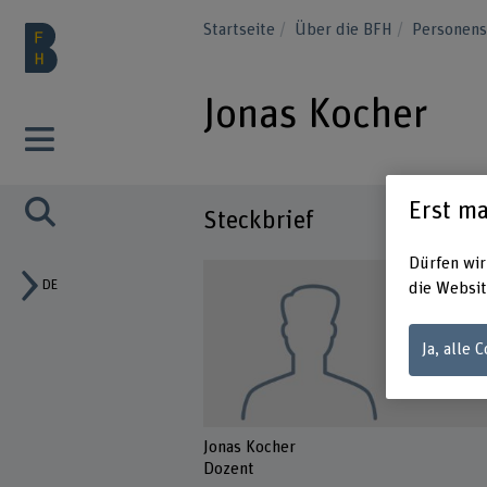
Startseite
Über die BFH
Personen
Jonas Kocher
Erst ma
Steckbrief
Dürfen wir
DE
die Websit
Ja, alle 
Jonas Kocher
Dozent