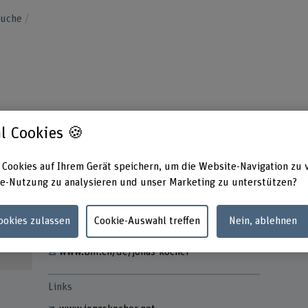
suche
l Cookies 🍪
 Cookies auf Ihrem Gerät speichern, um die Website-Navigation zu 
Kontakt
Adress
e-Nutzung zu analysieren und unser Marketing zu unterstützen?
Berner
+41 31 848 57 33
Hochsc
Musik
Cookies zulassen
Cookie-Auswahl treffen
Nein, ablehnen
E-Mail anzeigen
Jakob-
2502 B
www.bfh.ch/de/jonas-kocher
Links