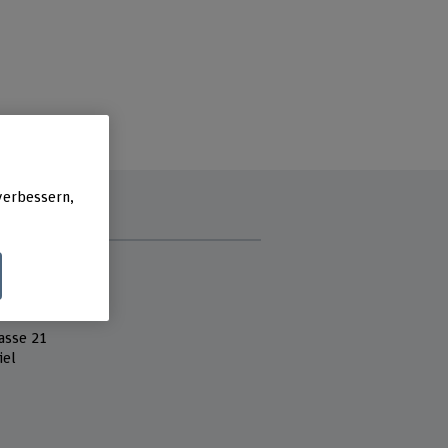
verbessern,
e
 Fachhochschule
k und Informatik
asse 21
iel