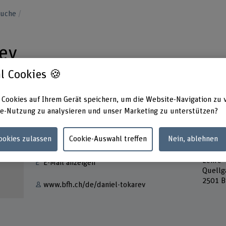
suche
rev
l Cookies 🍪
 Cookies auf Ihrem Gerät speichern, um die Website-Navigation zu 
e-Nutzung zu analysieren und unser Marketing zu unterstützen?
Kontakt
Adress
Cookies zulassen
Cookie-Auswahl treffen
Nein, ablehnen
Berner
+41 32 321 61 58
Techni
Lehre
E-Mail anzeigen
Quellg
2501 B
www.bfh.ch/de/daniel-tokarev