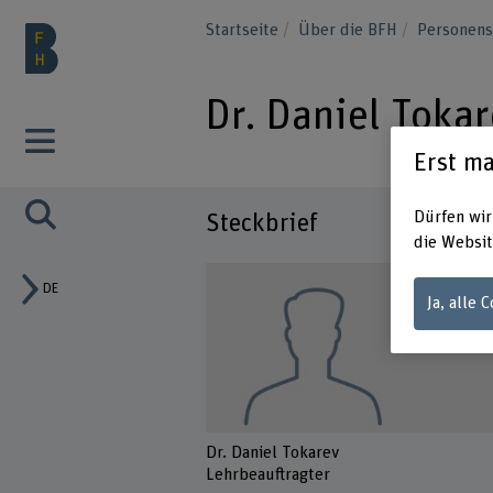
Startseite
Über die BFH
Personen
Dr. Daniel Toka
Erst ma
Dürfen wir
Steckbrief
die Websit
DE
Ja, alle 
Dr. Daniel Tokarev
Lehrbeauftragter