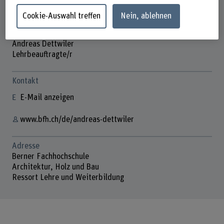
Cookie-Auswahl treffen
Nein, ablehnen
Andreas Dettwiler
Lehrbeauftragte/r
Kontakt
E-Mail anzeigen
www.bfh.ch/de/andreas-dettwiler
Adresse
Berner Fachhochschule
Architektur, Holz und Bau
Ressort Lehre und Weiterbildung