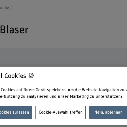
suche
 Blaser
Kontakt
Präsen
l Cookies 🍪
Dienst
+41 31 848 36 88
Donner
 Cookies auf Ihrem Gerät speichern, um die Website-Navigation zu 
Freitag
E-Mail anzeigen
e-Nutzung zu analysieren und unser Marketing zu unterstützen?
Adress
www.bfh.ch/de/regula-blaser
Berner
Cookies zulassen
Cookie-Auswahl treffen
Nein, ablehnen
Soziale
Abteil
Haller