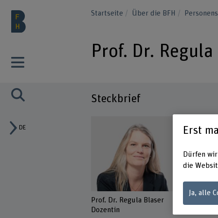
Startseite
Über die BFH
Personen
Prof. Dr. Regula
Steckbrief
DE
Erst ma
Dürfen wir
die Websit
Ja, alle 
Prof. Dr. Regula Blaser
Dozentin