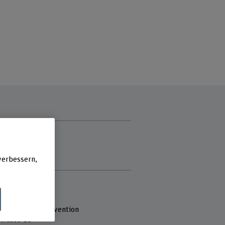
zzeit
ag
stag
verbessern,
e
 Fachhochschule
 Arbeit
ung Soziale Intervention
strasse 10