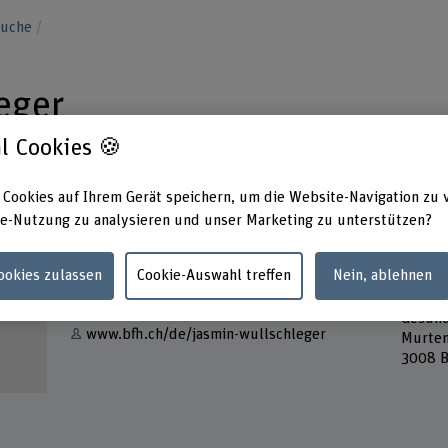
suche
eger
l Cookies 🍪
 Cookies auf Ihrem Gerät speichern, um die Website-Navigation zu 
e-Nutzung zu analysieren und unser Marketing zu unterstützen?
Kontakt
Adress
Cookies zulassen
Cookie-Auswahl treffen
Nein, ablehnen
Berner
E-Mail anzeigen
Gesund
Gesund
www.bfh.ch/de/jasmin-wullschleger
Murten
3008 B