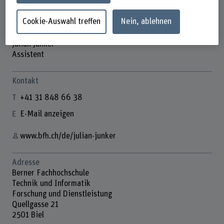
Cookie-Auswahl treffen
Nein, ablehnen
Julian Junker
Assistent
Kontakt
+41 31 848 66 38
E-Mail anzeigen
www.bfh.ch/de/julian-junker
Adresse
Berner Fachhochschule
Technik und Informatik
Forschung und Dienstleistung
Quellgasse 21
2501 Biel