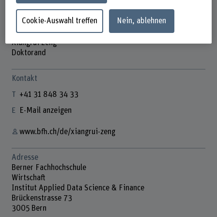
Cookie-Auswahl treffen
Nein, ablehnen
Xiangrui Zeng
Doktorand
Kontakt
+41 31 848 34 33
E-Mail anzeigen
www.bfh.ch/de/xiangrui-zeng
Adresse
Berner Fachhochschule
Wirtschaft
Institut Applied Data Science & Finance
Brückenstrasse 73
3005 Bern