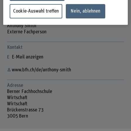
Cookie-Auswahl treffen
Nein, ablehnen
Anthony Smith
Externe Fachperson
Kontakt
E-Mail anzeigen
www.bfh.ch/de/anthony-smith
Adresse
Berner Fachhochschule
Wirtschaft
Wirtschaft
Brückenstrasse 73
3005 Bern