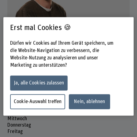
Erst mal Cookies 🍪
Stefan Lutter
Wissenschaftlicher Mitarbeiter
Dürfen wir Cookies auf Ihrem Gerät speichern, um
Kontakt
die Website-Navigation zu verbessern, die
Website-Nutzung zu analysieren und unser
+41 31 910 29 92
Marketing zu unterstützen?
E-Mail anzeigen
Ja, alle Cookies zulassen
www.bfh.ch/de/stefan-lutter
Präsenzzeit
Cookie-Auswahl treffen
Nein, ablehnen
Montag
Dienstag
Mittwoch
Donnerstag
Freitag